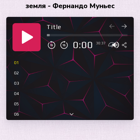
земля - Фернандо Муньес
Title
0:00
30:37
01
02
03
04
05
06
07
08