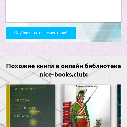
23
24
25
26
27
28
Похожие книги в онлайн библиотеке
29
nice-books.club:
30
31