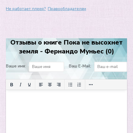
09
Не работает плеер?
Правообладателям
10
11
12
Отзывы о книге Пока не высохнет
13
земля - Фернандо Муньес (0)
14
15
Ваше имя:
Ваш E-Mail:
16
17
18
19
20
21
22