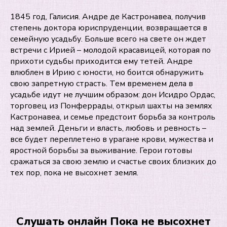
1845 год, Галисия. Андре де Кастронавеа, получив
степень доктора юриспруденции, возвращается в
семейную усадьбу. Больше всего на свете он ждет
встречи с Ирией – молодой красавицей, которая по
прихоти судьбы приходится ему тетей. Андре
влюблен в Ирию с юности, но боится обнаружить
свою запретную страсть. Тем временем дела в
усадьбе идут не лучшим образом: дон Исидро Ордас,
торговец из Понферрады, открыл шахты на землях
Кастронавеа, и семье предстоит борьба за контроль
над землей. Деньги и власть, любовь и ревность –
все будет переплетено в урагане крови, мужества и
яростной борьбы за выживание. Герои готовы
сражаться за свою землю и счастье своих близких до
тех пор, пока не высохнет земля.
Слушать онлайн Пока не высохнет