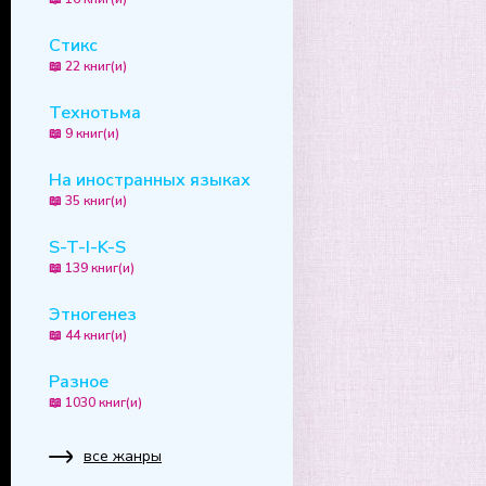
Стикс
📖 22 книг(и)
Технотьма
📖 9 книг(и)
На иностранных языках
📖 35 книг(и)
S-T-I-K-S
📖 139 книг(и)
Этногенез
📖 44 книг(и)
Разное
📖 1030 книг(и)
все жанры