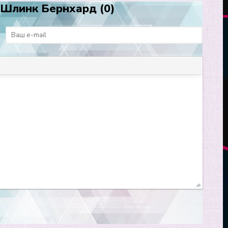
 Шлинк Бернхард (0)
: