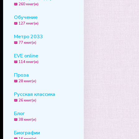
📖 260 книг(и)
Обучение
📖 127 книг(и)
Метро 2033
📖 77 книг(и)
EVE online
📖 114 книг(и)
Проза
📖 28 книг(и)
Русская классика
📖 26 книг(и)
Блог
📖 38 книг(и)
Биографии
📖 16 книг(и)