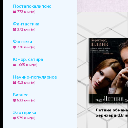
Постапокалипсис
📖 772 книг(и)
Фантастика
📖 372 книг(и)
Фэнтези
📖 220 книг(и)
Юмор, сатира
📖 1065 книг(и)
Научно-популярное
📖 413 книг(и)
Бизнес
📖 533 книг(и)
Летние обманы
Эзотерика
Бернхард Шли
📖 579 книг(и)