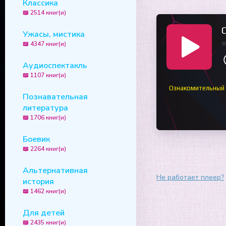
Классика
📖 2514 книг(и)
Ужасы, мистика
📖 4347 книг(и)
Аудиоспектакль
📖 1107 книг(и)
Ознакомительный
Познавательная
литература
📖 1706 книг(и)
Боевик
📖 2264 книг(и)
Альтернативная
Не работает плеер?
история
📖 1462 книг(и)
Для детей
📖 2435 книг(и)