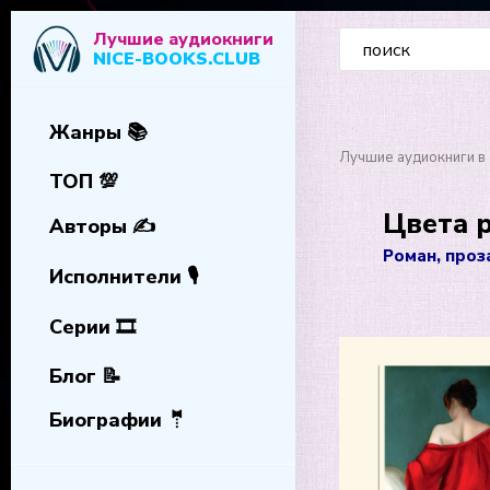
Лучшие аудиокниги
NICE-BOOKS.CLUB
Жанры 📚
Лучшие аудиокниги в 
ТОП 💯
Цвета 
Авторы ✍️
Роман, проз
Исполнители 🎙️
Серии 🎞️
Блог 📝
Биографии 🤵