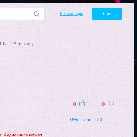
Регистрация
Войти
- Шлинк Бернхард
0
0
0%
Голосов:
0
е! Аудиокнига может