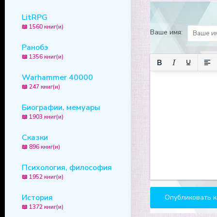
LitRPG
📖 1560 книг(и)
Ваше имя:
Ранобэ
📖 1356 книг(и)
Warhammer 40000
📖 247 книг(и)
Биографии, мемуары
📖 1903 книг(и)
Сказки
📖 896 книг(и)
Психология, философия
📖 1952 книг(и)
История
📖 1372 книг(и)