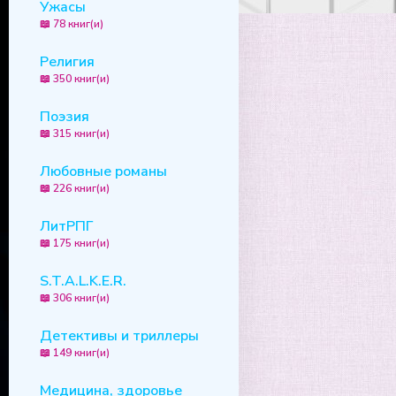
Ужасы
📖 78 книг(и)
Религия
📖 350 книг(и)
Поэзия
📖 315 книг(и)
Любовные романы
📖 226 книг(и)
ЛитРПГ
📖 175 книг(и)
S.T.A.L.K.E.R.
📖 306 книг(и)
Детективы и триллеры
📖 149 книг(и)
Медицина, здоровье