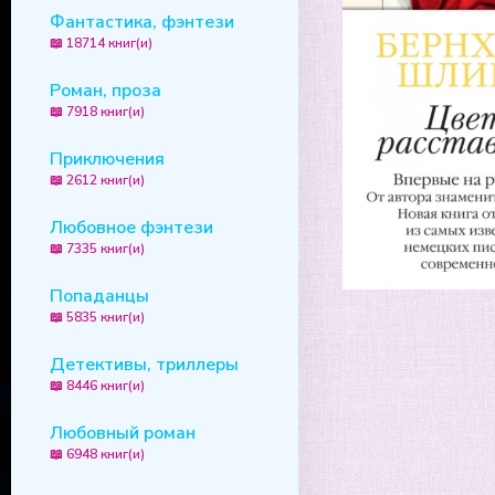
Фантастика, фэнтези
📖 18714 книг(и)
Роман, проза
📖 7918 книг(и)
Приключения
📖 2612 книг(и)
Любовное фэнтези
📖 7335 книг(и)
Попаданцы
📖 5835 книг(и)
Детективы, триллеры
📖 8446 книг(и)
Любовный роман
📖 6948 книг(и)