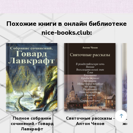
Похожие книги в онлайн библиотеке
nice-books.club:
Полное собрание
Святочные рассказы -
Оди
сочинений - Говард
Антон Чехов
жела
Лавкрафт
- 