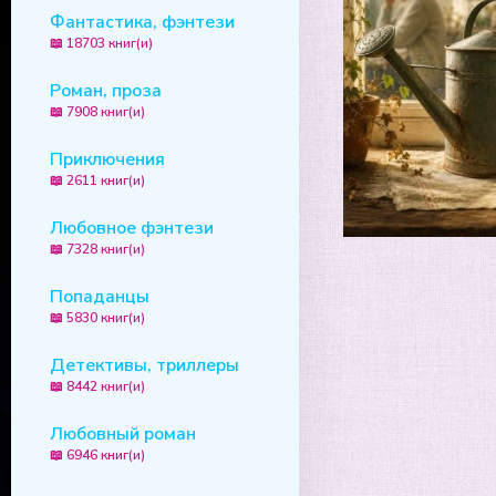
Фантастика, фэнтези
📖 18703 книг(и)
Роман, проза
📖 7908 книг(и)
Приключения
📖 2611 книг(и)
Любовное фэнтези
📖 7328 книг(и)
Попаданцы
📖 5830 книг(и)
Детективы, триллеры
📖 8442 книг(и)
Любовный роман
📖 6946 книг(и)