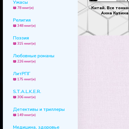
Ужасы
Китай. Все тонко
📖 78 книг(и)
Анна Кузина
Религия
📖 348 книг(и)
Поэзия
📖 315 книг(и)
Любовные романы
📖 226 книг(и)
ЛитРПГ
📖 175 книг(и)
S.T.A.L.K.E.R.
📖 306 книг(и)
Детективы и триллеры
📖 149 книг(и)
Медицина, здоровье