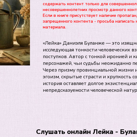
содержать контент только для совершеннол
несовершеннолетних просмотр данного ко
Если в книге присутствует наличие пропаган
запрещенного контента - просьба написать 
материала.
«Лейка» Даниэля Буланже — это изящна
исследующая тонкости человеческих 
поступков. Автор с тонкой иронией и
персонажей, чьи судьбы неожиданно п
Через призму провинциальной жизни и
эгоизм, скрытые страсти и хрупкость с
история оставляет долгое экзистенциал
непредсказуемости человеческой натур
Слушать онлайн Лейка - Бул