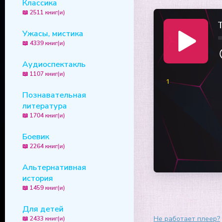
Классика
📖 2511 книг(и)
T
Ужасы, мистика
📖 4339 книг(и)
Аудиоспектакль
📖 1107 книг(и)
1
Познавательная
литература
📖 1704 книг(и)
Боевик
📖 2264 книг(и)
Альтернативная
история
📖 1459 книг(и)
Для детей
Не работает плеер?
📖 2433 книг(и)