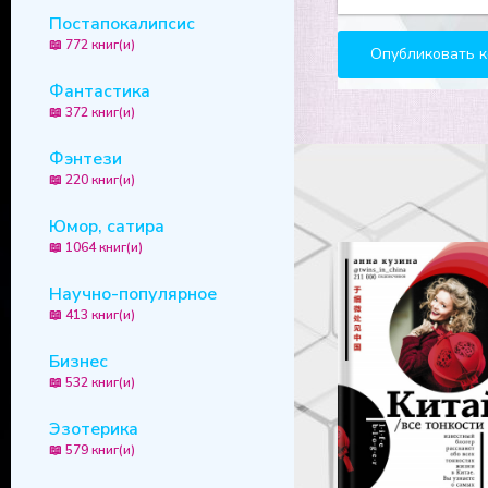
Постапокалипсис
📖 772 книг(и)
Фантастика
📖 372 книг(и)
Фэнтези
📖 220 книг(и)
Юмор, сатира
📖 1064 книг(и)
Научно-популярное
📖 413 книг(и)
Бизнес
📖 532 книг(и)
Эзотерика
📖 579 книг(и)