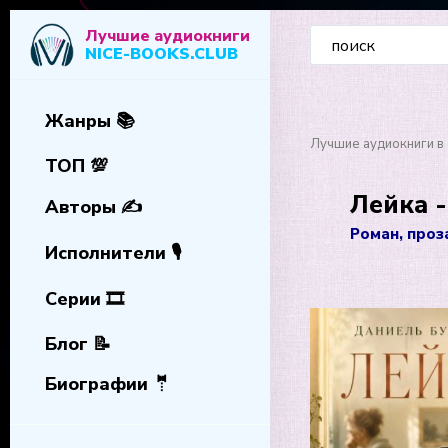
Лучшие аудиокниги
NICE-BOOKS.CLUB
Жанры 📚
Лучшие аудиокниги в 
ТОП 💯
Лейка 
Авторы ✍️
Роман, проз
Исполнители 🎙️
Серии 🎞️
Блог 📝
Биографии 🤵