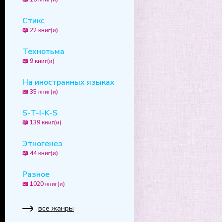
Стикс
📖 22 книг(и)
Технотьма
📖 9 книг(и)
На иностранных языках
📖 35 книг(и)
S-T-I-K-S
📖 139 книг(и)
Этногенез
📖 44 книг(и)
Разное
📖 1020 книг(и)
все жанры