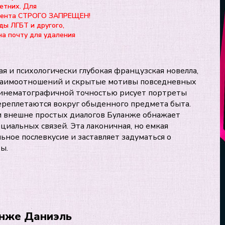
етних. Для
нтента СТРОГО ЗАПРЕЩЕН!
ды ЛГБТ и другого,
на почту для удаления
я и психологически глубокая французская новелла,
взаимоотношений и скрытые мотивы повседневных
 кинематографичной точностью рисует портреты
ереплетаются вокруг обыденного предмета быта.
 внешне простых диалогов Буланже обнажает
оциальных связей. Эта лаконичная, но емкая
ьное послевкусие и заставляет задуматься о
ы.
анже Даниэль