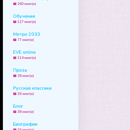
📖 260 книг(и)
Обучение
📖 127 книг(и)
Метро 2033
📖 77 книг(и)
EVE online
📖 114 книг(и)
Проза
📖 28 книг(и)
Русская классика
📖 26 книг(и)
Блог
📖 38 книг(и)
Биографии
📖 16 книг(и)