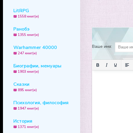
LitRPG
📖 1558 книг(и)
Ранобэ
📖 1355 книг(и)
Ваше имя:
Warhammer 40000
📖 247 книг(и)
Биографии, мемуары
📖 1903 книг(и)
Сказки
📖 895 книг(и)
Психология, философия
📖 1947 книг(и)
История
📖 1371 книг(и)