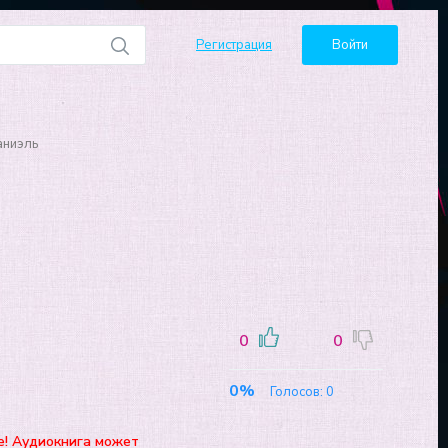
Регистрация
Войти
аниэль
0
0
0%
Голосов:
0
е! Аудиокнига может