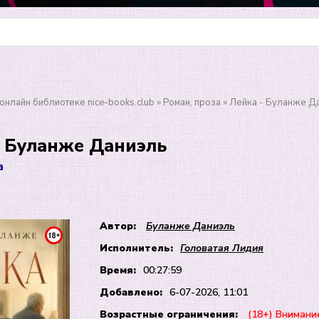
онлайн библиотеке nice-books.club
»
Роман, проза
» Лейка - Буланже Д
- Буланже Даниэль
а
Автор:
Буланже Даниэль
Исполнитель:
Головатая Лидия
Время:
00:27:59
Добавлено:
6-07-2026, 11:01
Возрастные ограничения:
(18+) Внимани