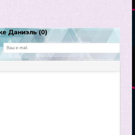
же Даниэль (0)
: