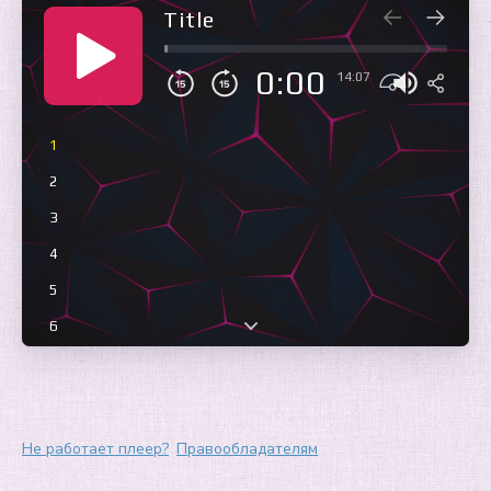
Title
0:00
14:07
1
2
3
4
5
6
7
8
9
Не работает плеер?
Правообладателям
10