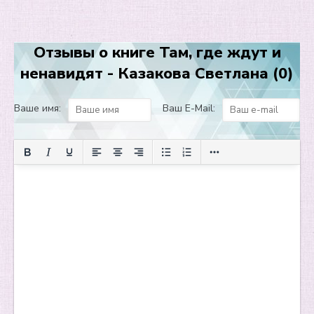
11
12
Отзывы о книге Там, где ждут и
13
ненавидят - Казакова Светлана (0)
14
15
Ваше имя:
Ваш E-Mail:
16