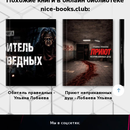
Похожие книги в онлайн библиотеке
nice-books.club:
Обитель праведных -
Приют неприкаянных
Т
Ульяна Лобаева
душ - Лобаева Ульяна
Мы в соцсетях: