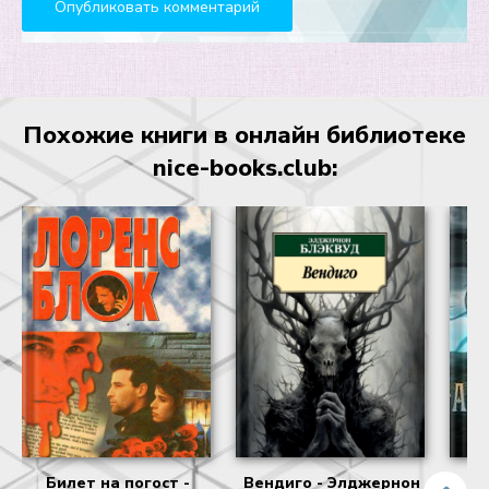
Похожие книги в онлайн библиотеке
nice-books.club:
Билет на погост -
Вендиго - Элджернон
Та