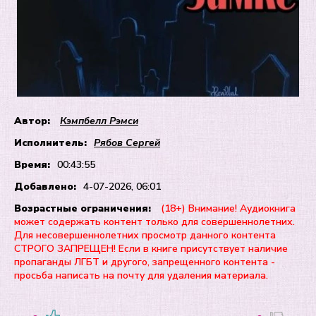
Автор:
Кэмпбелл Рэмси
Исполнитель:
Рябов Сергей
Время:
00:43:55
Добавлено:
4-07-2026, 06:01
Возрастные ограничения:
(18+) Внимание! Аудиокнига
может содержать контент только для совершеннолетних.
Для несовершеннолетних просмотр данного контента
СТРОГО ЗАПРЕЩЕН! Если в книге присутствует наличие
пропаганды ЛГБТ и другого, запрещенного контента -
просьба написать на почту для удаления материала.