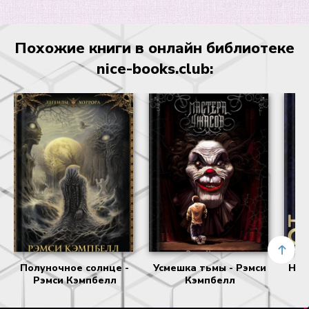
Похожие книги в онлайн библиотеке
nice-books.club:
Полуночное солнце -
Усмешка тьмы - Рэмси
Нас
Рэмси Кэмпбелл
Кэмпбелл