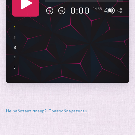
0:00
24:53
1
2
3
4
5
Не работает плеер?
Правообладателям