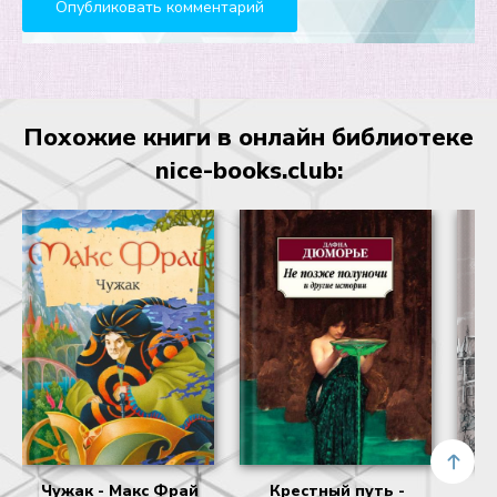
Похожие книги в онлайн библиотеке
nice-books.club:
Чужак - Макс Фрай
Крестный путь -
Р