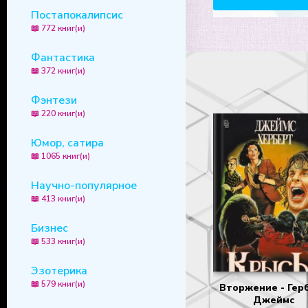
25
Постапокалипсис
26
📖 772 книг(и)
27
Фантастика
📖 372 книг(и)
28
29
Фэнтези
📖 220 книг(и)
30
31
Юмор, сатира
📖 1065 книг(и)
32
Научно-популярное
33
📖 413 книг(и)
34
Бизнес
📖 533 книг(и)
Эзотерика
📖 579 книг(и)
Вторжение - Гер
Джеймс