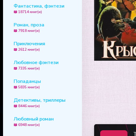
Фантастика, фэнтези
📖 18714 книг(и)
Роман, проза
📖 7918 книг(и)
Приключения
📖 2612 книг(и)
Любовное фэнтези
📖 7335 книг(и)
Попаданцы
📖 5835 книг(и)
Детективы, триллеры
📖 8446 книг(и)
Любовный роман
📖 6948 книг(и)
T