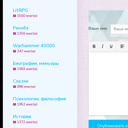
12
LitRPG
📖 1560 книг(и)
13
14
Ранобэ
Ваше имя:
📖 1356 книг(и)
15
16
Warhammer 40000
📖 247 книг(и)
17
Биографии, мемуары
18
📖 1903 книг(и)
19
Сказки
20
📖 896 книг(и)
21
Психология, философия
22
📖 1952 книг(и)
23
История
24
📖 1372 книг(и)