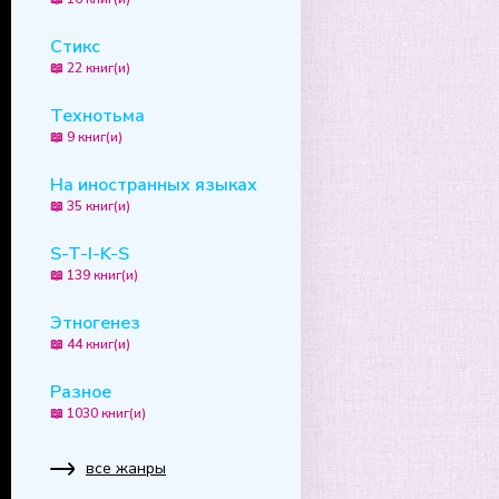
Стикс
📖 22 книг(и)
Технотьма
📖 9 книг(и)
На иностранных языках
📖 35 книг(и)
S-T-I-K-S
📖 139 книг(и)
Этногенез
📖 44 книг(и)
Разное
📖 1030 книг(и)
все жанры