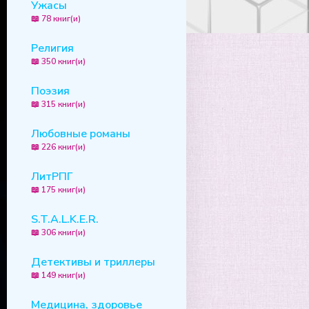
Ужасы
📖 78 книг(и)
Религия
📖 350 книг(и)
Поэзия
📖 315 книг(и)
Любовные романы
📖 226 книг(и)
ЛитРПГ
📖 175 книг(и)
S.T.A.L.K.E.R.
📖 306 книг(и)
Детективы и триллеры
📖 149 книг(и)
Медицина, здоровье