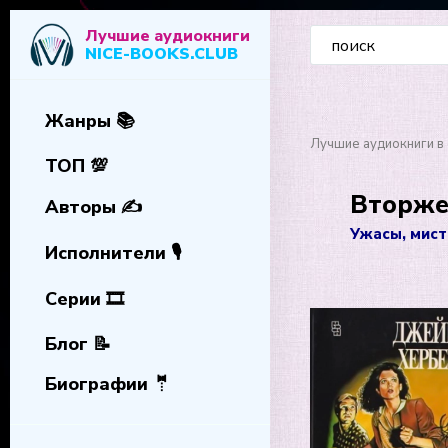
Лучшие аудиокниги
NICE-BOOKS.CLUB
Жанры 📚
Лучшие аудиокниги в 
ТОП 💯
Вторже
Авторы ✍️
Ужасы, мист
Исполнители 🎙️
Серии 🎞️
Блог 📝
Биографии 🤵