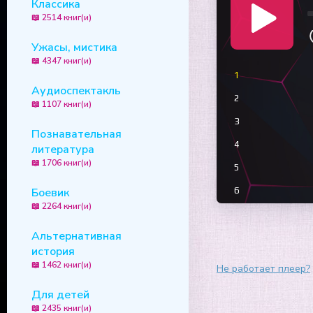
Классика
📖 2514 книг(и)
Ужасы, мистика
📖 4347 книг(и)
1
Аудиоспектакль
2
📖 1107 книг(и)
3
Познавательная
4
литература
📖 1706 книг(и)
5
Боевик
6
📖 2264 книг(и)
7
Альтернативная
8
история
9
📖 1462 книг(и)
Не работает плеер?
10
Для детей
11
📖 2435 книг(и)