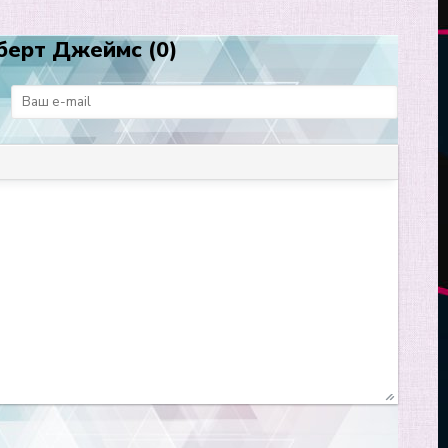
берт Джеймс (0)
: