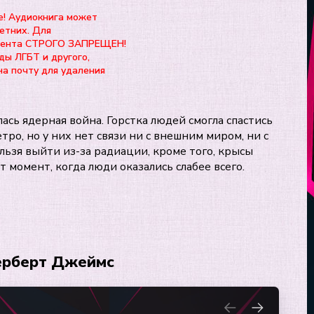
е! Аудиокнига может
етних. Для
нтента СТРОГО ЗАПРЕЩЕН!
ды ЛГБТ и другого,
на почту для удаления
лась ядерная война. Горстка людей смогла спастись
ро, но у них нет связи ни с внешним миром, ни с
льзя выйти из-за радиации, кроме того, крысы
т момент, когда люди оказались слабее всего.
Герберт Джеймс