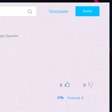
Регистрация
Войти
берт Джеймс
0
0
0%
Голосов:
0