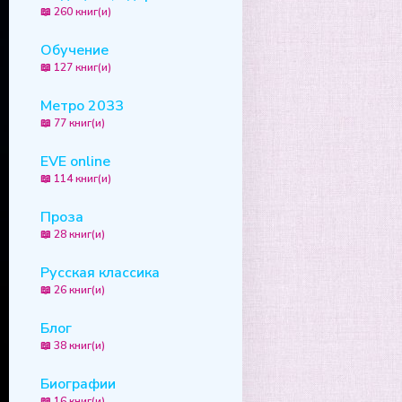
📖 260 книг(и)
Обучение
📖 127 книг(и)
Метро 2033
📖 77 книг(и)
EVE online
📖 114 книг(и)
Проза
📖 28 книг(и)
Русская классика
📖 26 книг(и)
Блог
📖 38 книг(и)
Биографии
📖 16 книг(и)