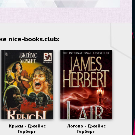
 nice-books.club:
Крысы - Джеймс
Логово - Джеймс
Герберт
Герберт