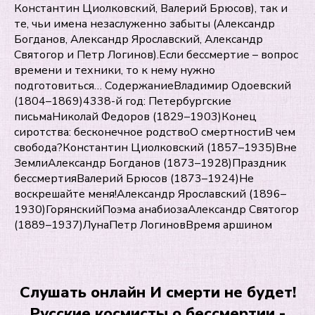
Константин Циолковский, Валерий Брюсов), так и
те, чьи имена незаслуженно забыты (Александр
Богданов, Александр Ярославский, Александр
Святогор и Петр Логинов).Если бессмертие – вопрос
времени и техники, то к нему нужно
подготовиться… СодержаниеВладимир Одоевский
(1804–1869)4338-й год: Петербургские
письмаНиколай Федоров (1829–1903)Конец
сиротства: бесконечное родствоО смертностиВ чем
свобода?Константин Циолковский (1857–1935)Вне
ЗемлиАлександр Богданов (1873–1928)Праздник
бессмертияВалерий Брюсов (1873–1924)Не
воскрешайте меня!Александр Ярославский (1896–
1930)ГорянскийПоэма анабиозаАлександр Святогор
(1889–1937)ЛунаПетр ЛогиновВремя аршином
Слушать онлайн И смерти не будет!
Русские космисты о бессмертии -