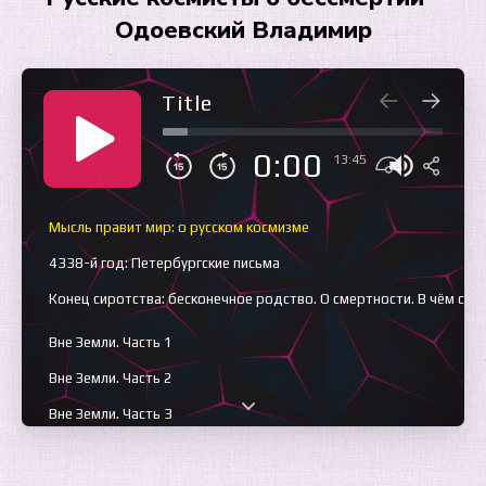
Одоевский Владимир
Title
0:00
13:45
Мысль правит мир: о русском космизме
4338-й год: Петербургские письма
Конец сиротства: бесконечное родство. О смертности. В чём св
Вне Земли. Часть 1
Вне Земли. Часть 2
Вне Земли. Часть 3
Праздник бессмертия
Не воскрешайте меня!