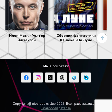
Илон Маск - Уолтер
Сборник фантастики
Тайн
Айзексон
XX века «На Луне
Ва
Мы в соцсетях:
Copyright @ nice-books.club 2025. Все права защищены.
Правообладателям