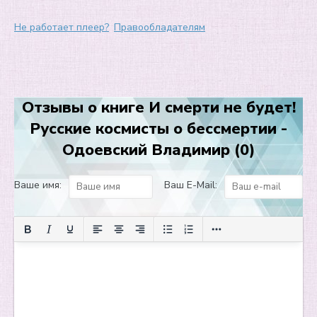
Горянский (Из романа-утопии «Аргонавты Вселенной»)
Не работает плеер?
Правообладателям
Поэма анабиоза
Луна
Время аршином
Отзывы о книге И смерти не будет!
Русские космисты о бессмертии -
Одоевский Владимир (0)
Ваше имя:
Ваш E-Mail: