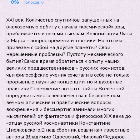
0%
Голосов:
0
XXI век. Количество спутников, запущенных на
околоземную орбиту с начала «космической» эры,
приближается к восьми тысячам. Колонизация Луны
и Марса – вопрос времени и техники. Но что мы
привезем с собой на другие планеты? Свои
нерешенные проблемы? Пустоту механического
бытия?Самое время обратиться к опыту наших
великих предшественников – русских космистов,
чьи философские учения сочетали в себе не только
прорывные научные концепции, но и духовные
практики.Стремление познать тайны Вселенной,
определить место человечества в бесконечном
вечном, этические и практические вопросы
воскрешения и бессмертия занимали многих
мыслителей: от фантастов и философов XIX века до
«отца» русской космонавтики Константина
Циолковского.В наш сборник вошли как известные
авторы (Владимир Одоевский, Николай Федоров,