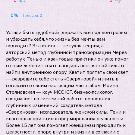
0
0
0%
Голосов:
0
Устали быть «удобной», держать все под контролем
и убеждать себя, что жизнь без мечты вам
подходит? Эта книга — не сухая теория, а
авторский метод глубинной трансформации. Через
работу с Тенью и квантовые практики он уже помог
сотням женщин снять панцирь постоянной силы и
найти внутреннюю опору. Хватит прятать свой свет
— разрешите себе стать «Сверхновой» и жить в
согласии со своим настоящим масштабом. Ирина
Стояновская — коуч MCC ICF, бизнес‑психолог,
специалист по системной работе, проводник
глубинных изменений, создатель метода
«Сверхновая», исследователь женской силы, Тени и
квантовых принципов формирования реальности.
Более 15 лет она помогает женщинам приходить к
целостности, опоре внутри и жизни в согласии с