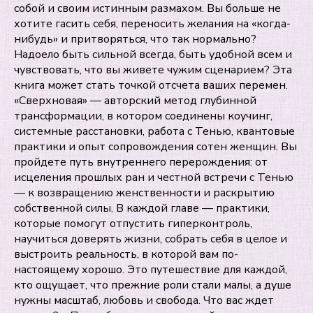
собой и своим истинным размахом. Вы больше не
хотите гасить себя, переносить желания на «когда-
нибудь» и притворяться, что так нормально?
Надоело быть сильной всегда, быть удобной всем и
чувствовать, что вы живете чужим сценарием? Эта
книга может стать точкой отсчета ваших перемен.
«Сверхновая» — авторский метод глубинной
трансформации, в котором соединены коучинг,
системные расстановки, работа с Тенью, квантовые
практики и опыт сопровождения сотен женщин. Вы
пройдете путь внутреннего перерождения: от
исцеления прошлых ран и честной встречи с Тенью
— к возвращению женственности и раскрытию
собственной силы. В каждой главе — практики,
которые помогут отпустить гиперконтроль,
научиться доверять жизни, собрать себя в целое и
выстроить реальность, в которой вам по-
настоящему хорошо. Это путешествие для каждой,
кто ощущает, что прежние роли стали малы, а душе
нужны масштаб, любовь и свобода. Что вас ждет