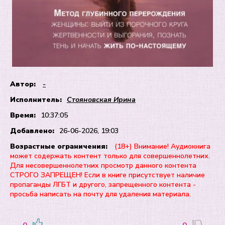
Автор:
-
Исполнитель:
Стояновская Ирина
Время:
10:37:05
Добавлено:
26-06-2026, 19:03
Возрастные ограничения:
(18+) Внимание! Аудиокнига
может содержать контент только для совершеннолетних.
Для несовершеннолетних просмотр данного контента
СТРОГО ЗАПРЕЩЕН! Если в книге присутствует наличие
пропаганды ЛГБТ и другого, запрещенного контента -
просьба написать на почту для удаления материала.