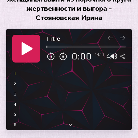
жертвенности и выгора -
Стояновская Ирина
Title
0:00
14:11
1
2
3
4
5
6
7