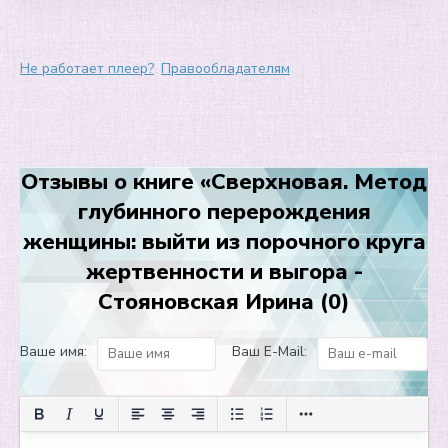
8
9
Не работает плеер?
Правообладателям
10
11
12
Отзывы о книге «Сверхновая. Метод
13
глубинного перерождения
14
женщины: выйти из порочного круга
жертвенности и выгора -
Стояновская Ирина (0)
Ваше имя:
Ваш E-Mail: