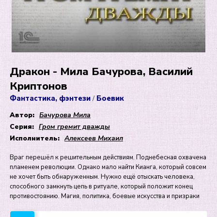
Дракон - Мила Бачурова, Василий
Криптонов
Фантастика, фэнтези
Боевик
/
Автор:
Бачурова Мила
Серия:
Гром гремит дважды
Исполнитель:
Алексеев Михаил
Враг перешёл к решительным действиям. Поднебесная охвачена
пламенем революции. Однако мало найти Кианга, который совсем
не хочет быть обнаруженным. Нужно ещё отыскать человека,
способного замкнуть цепь в ритуале, который положит конец
противостоянию. Магия, политика, боевые искусства и призраки