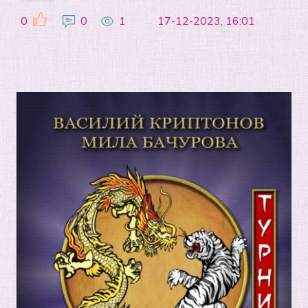
0
0
1
17-12-2023, 16:01