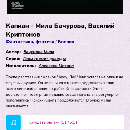
Капкан - Мила Бачурова, Василий
Криптонов
Фантастика, фэнтези
Боевик
/
Автор:
Бачурова Мила
Серия:
Гром гремит дважды
Исполнитель:
Алексеев Михаил
После расставания с кланом Чжоу, Лей Ченг остался не один и не
с пустыми руками. Он не так много может предложить людям -
всего лишь избавление от рабской зависимости. Этого
достаточно, чтобы ряды недавно созданного клана регулярно
пополнялись. Поиски Кианга продолжаются. В руках у Лея
оказывается
Слушать онлайн (11:45:11)