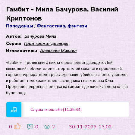
Гамбит - Мила Бачурова, Василий
Криптонов
Попаданцы
Фантастика, фэнтези
/
Автор:
Бачурова Мила
Серия:
Гром гремит дважды
Исполнитель:
Алексеев Михаил
«Гамбит» - третья книга цикла «Гром гремит дважды». Лей,
вышедший победителем в смертельной схватке и прошедший
горнило турнира, ведёт расследование убийства своего учителя
и работает телохранителем наследника главы клана Юна.
Предстоит непростая поездка на саммит, где жизнь лидера клана
будет под
Слушать онлайн (11:35:44)
0
0
2
30-11-2023, 23:02